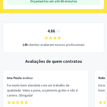
Orçamentos em até 60 minutos
4.86
/
5
149
clientes avaliaram nossos profissionais
Avaliações de quem contratou
Ana Paula
avaliou:
Rober
Fui muito bem atendida com um trabalho de
Excel
qualidade. Valeu a pena, orçamento grátis e não é
bom p
careiro. Obrigada!