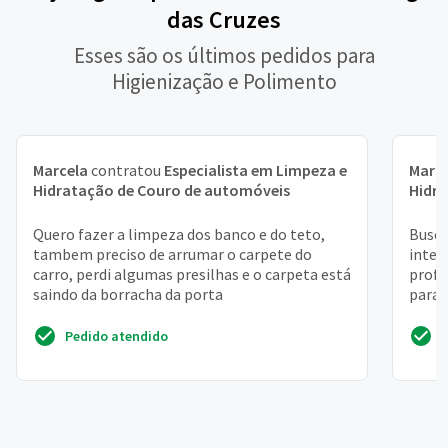
das Cruzes
Esses são os últimos pedidos para
Higienização e Polimento
Marcela
contratou
Especialista em Limpeza e
Marc
Hidratação de Couro de automóveis
Hidr
Quero fazer a limpeza dos banco e do teto,
Busco
tambem preciso de arrumar o carpete do
inter
carro, perdi algumas presilhas e o carpeta está
profi
saindo da borracha da porta
para 
limpe
Pedido atendido