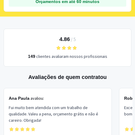
Orçamentos em até 60 minutos
4.86
/
5
clientes avaliaram nossos profissionais
149
Avaliações de quem contratou
avaliou:
Ana Paula
Rober
Fui muito bem atendida com um trabalho de
Excel
qualidade. Valeu a pena, orçamento grátis e não é
bom p
careiro. Obrigada!