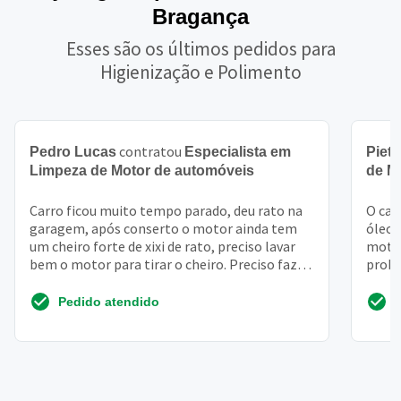
Bragança
Esses são os últimos pedidos para
Higienização e Polimento
contratou
Pedro Lucas
Especialista em
Pietr
Limpeza de Motor de automóveis
de M
Carro ficou muito tempo parado, deu rato na
O car
garagem, após conserto o motor ainda tem
óleo,
um cheiro forte de xixi de rato, preciso lavar
motor
bem o motor para tirar o cheiro. Preciso fazer
probl
um higie...
franc
Pedido atendido