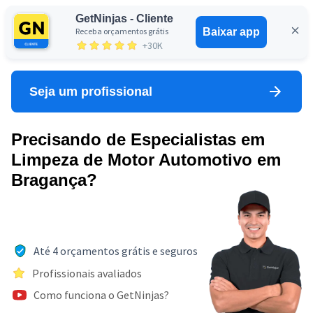
GetNinjas - Cliente
Receba orçamentos grátis
Baixar app
Entrar
+30K
Seja um profissional
Precisando de Especialistas em
Limpeza de Motor Automotivo em
Bragança?
Até 4 orçamentos grátis e seguros
Profissionais avaliados
Como funciona o GetNinjas?