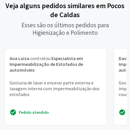
Veja alguns pedidos similares em Pocos
de Caldas
Esses são os últimos pedidos para
Higienização e Polimento
Ana Luiza
contratou
Especialista em
Davi 
Impermeabilização de Estofados de
Imper
automóveis
auto
Gostaria de lavar e encerar parte externa e
Gosta
lavagem interna com impermeabilização dos
imper
estofados
couro
Pedido atendido