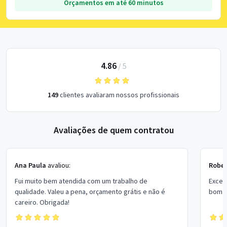
Orçamentos em até 60 minutos
4.86
/
5
149
clientes avaliaram nossos profissionais
Avaliações de quem contratou
Ana Paula
avaliou:
Rober
Fui muito bem atendida com um trabalho de
Excel
qualidade. Valeu a pena, orçamento grátis e não é
bom p
careiro. Obrigada!