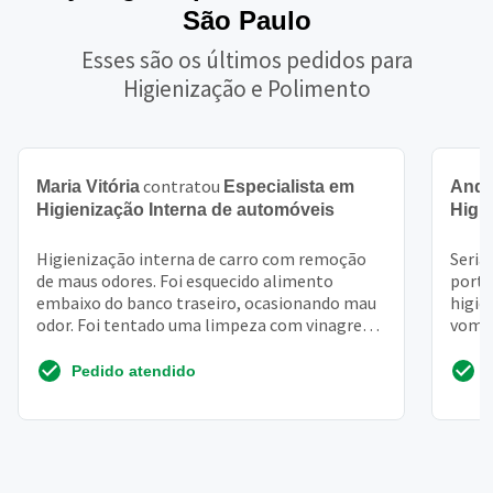
São Paulo
Esses são os últimos pedidos para
Higienização e Polimento
contratou
Maria Vitória
Especialista em
Andr
Higienização Interna de automóveis
Higi
Higienização interna de carro com remoção
Seria
de maus odores. Foi esquecido alimento
porta
embaixo do banco traseiro, ocasionando mau
higie
odor. Foi tentado uma limpeza com vinagre
vomit
que deixou o carro co...
de no.
Pedido atendido