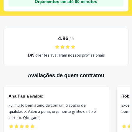
Orçamentos em até 60 minutos
4.86
/
5
clientes avaliaram nossos profissionais
149
Avaliações de quem contratou
avaliou:
Ana Paula
Rober
Fui muito bem atendida com um trabalho de
Excel
qualidade. Valeu a pena, orçamento grátis e não é
bom p
careiro. Obrigada!