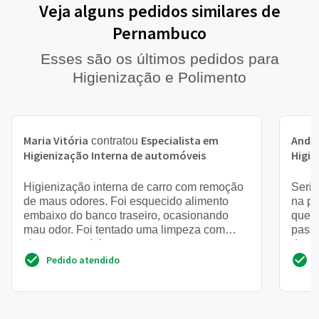
Veja alguns pedidos similares de
Pernambuco
Esses são os últimos pedidos para
Higienização e Polimento
Maria Vitória
Especialista em
Andr
contratou
Higienização Interna de automóveis
Higie
Higienização interna de carro com remoção
Seria
de maus odores. Foi esquecido alimento
na po
embaixo do banco traseiro, ocasionando
que h
mau odor. Foi tentado uma limpeza com
passa
vinagre que deixou o carro co...
dentr
Pedido atendido