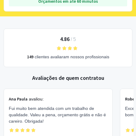
Orçamentos em até 60 minutos
4.86
/
5
149
clientes avaliaram nossos profissionais
Avaliações de quem contratou
Ana Paula
Rober
avaliou:
Fui muito bem atendida com um trabalho de
Excel
qualidade. Valeu a pena, orçamento grátis e não é
bom 
careiro. Obrigada!