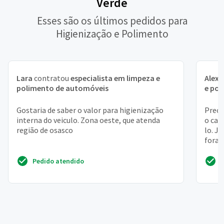
Verde
Esses são os últimos pedidos para
Higienização e Polimento
Lara
contratou
especialista em limpeza e
Alex
polimento de automóveis
e po
Gostaria de saber o valor para higienização
Preci
interna do veiculo. Zona oeste, que atenda
o car
região de osasco
lo. J
fora 
higien
Pedido atendido