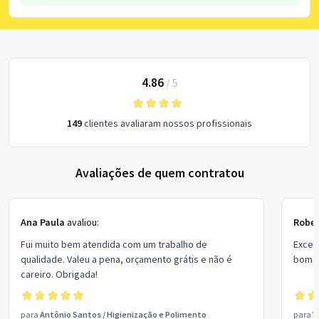
4.86
/
5
149
clientes avaliaram nossos profissionais
Avaliações de quem contratou
Ana Paula
avaliou:
Rober
Fui muito bem atendida com um trabalho de
Excel
qualidade. Valeu a pena, orçamento grátis e não é
bom p
careiro. Obrigada!
para
Antônio Santos
/
Higienização e Polimento
para
V