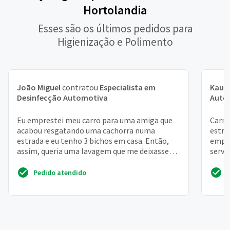
Hortolandia
Esses são os últimos pedidos para
Higienização e Polimento
João Miguel
contratou
Especialista em
Kauê
Desinfecção Automotiva
Auto
Eu emprestei meu carro para uma amiga que
Carne
acabou resgatando uma cachorra numa
estra
estrada e eu tenho 3 bichos em casa. Então,
empre
assim, queria uma lavagem que me deixasse
servi
mais tranquila. Já pass...
Pedido atendido