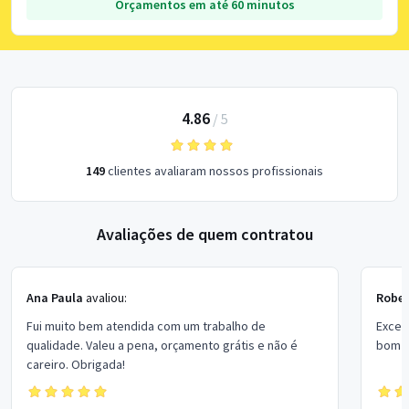
Orçamentos em até 60 minutos
4.86
/
5
149
clientes avaliaram nossos profissionais
Avaliações de quem contratou
Ana Paula
avaliou:
Rober
Fui muito bem atendida com um trabalho de
Excel
qualidade. Valeu a pena, orçamento grátis e não é
bom p
careiro. Obrigada!