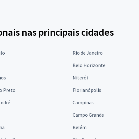
onais nas principais cidades
ulo
Rio de Janeiro
a
Belo Horizonte
hos
Niterói
o Preto
Florianópolis
André
Campinas
s
Campo Grande
lha
Belém