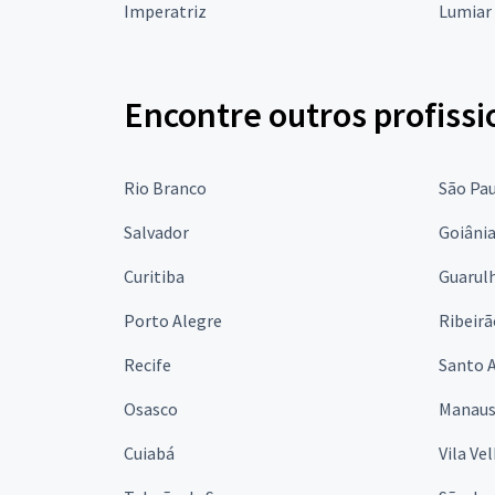
Imperatriz
Lumiar
Encontre outros profissi
Rio Branco
São Pa
Salvador
Goiâni
Curitiba
Guarul
Porto Alegre
Ribeirã
Recife
Santo 
Osasco
Manau
Cuiabá
Vila Ve