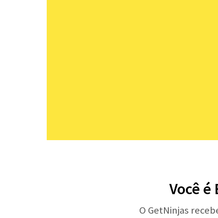
Você é 
O GetNinjas receb