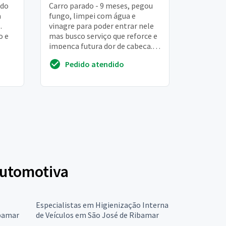
 do
Carro parado - 9 meses, pegou
a
fungo, limpei com água e
.
vinagre para poder entrar nele
o e
mas busco serviço que reforce e
impença futura dor de cabeça. Li
 o
sobre oxi-sanitizacao no ar-c
Pedido atendido
mas ac...
Automotiva
Especialistas em Higienização Interna
bamar
de Veículos em São José de Ribamar