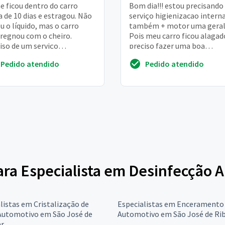
e ficou dentro do carro
Bom dia!!! estou precisando
a de 10 dias e estragou. Não
serviço higienizacao intern
u o líquido, mas o carro
também + motor uma geral
egnou com o cheiro.
Pois meu carro ficou alagad
iso de um serviço
preciso fazer uma boa
cializado urgente
higienizacao para que posso
Pedido atendido
Pedido atendido
quanto antes come ...
para Especialista em Desinfecção 
listas em Cristalização de
Especialistas em Enceramento
 Automotivo em São José de
Automotivo em São José de Ri
r