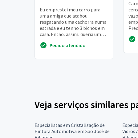
Carn
Eu emprestei meu carro para
cerc
uma amiga que acabou
vazo
resgatando uma cachorra numa
empr
estrada e eu tenho 3 bichos em
Prec
casa. Então, assim, queria uma
espe
lavagem que me deixasse mais
Pedido atendido
tranquila. Já pass...
Veja serviços similares 
Especialistas em Cristalização de
Especia
Pintura Automotiva em São José de
Vidros
Ribamar
Ribama