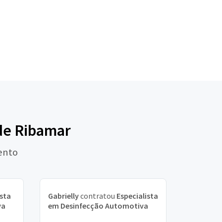
 de Ribamar
ento
ista
Gabrielly
contratou
Especialista
va
em Desinfecção Automotiva