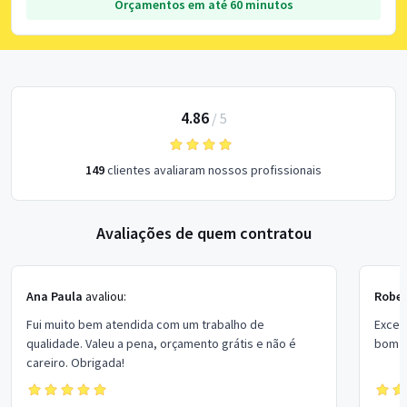
Orçamentos em até 60 minutos
4.86
/
5
149
clientes avaliaram nossos profissionais
Avaliações de quem contratou
Ana Paula
avaliou:
Rober
Fui muito bem atendida com um trabalho de
Excel
qualidade. Valeu a pena, orçamento grátis e não é
bom p
careiro. Obrigada!