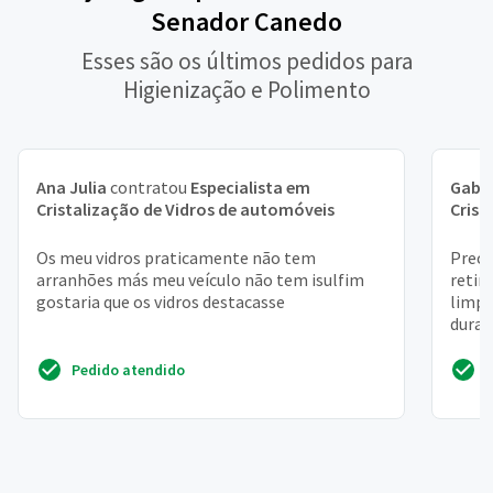
Senador Canedo
Esses são os últimos pedidos para
Higienização e Polimento
Ana Julia
contratou
Especialista em
Gabri
Cristalização de Vidros de automóveis
Crist
Os meu vidros praticamente não tem
Preci
arranhões más meu veículo não tem isulfim
retir
gostaria que os vidros destacasse
limpa
dura
Pedido atendido