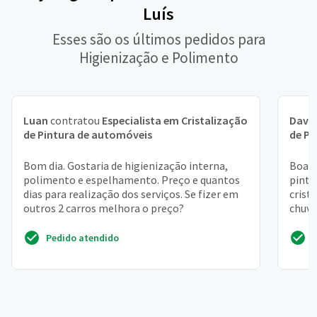
Luís
Esses são os últimos pedidos para
Higienização e Polimento
Luan
contratou
Especialista em Cristalização
Davi
de Pintura de automóveis
de Pi
Bom dia. Gostaria de higienização interna,
Boa t
polimento e espelhamento. Preço e quantos
pintu
dias para realização dos serviços. Se fizer em
crist
outros 2 carros melhora o preço?
chuva
Pedido atendido