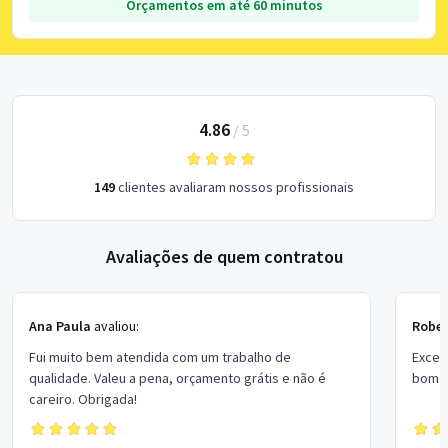
Orçamentos em até 60 minutos
4.86
/
5
149
clientes avaliaram nossos profissionais
Avaliações de quem contratou
Ana Paula
avaliou:
Rober
Fui muito bem atendida com um trabalho de
Excel
qualidade. Valeu a pena, orçamento grátis e não é
bom p
careiro. Obrigada!