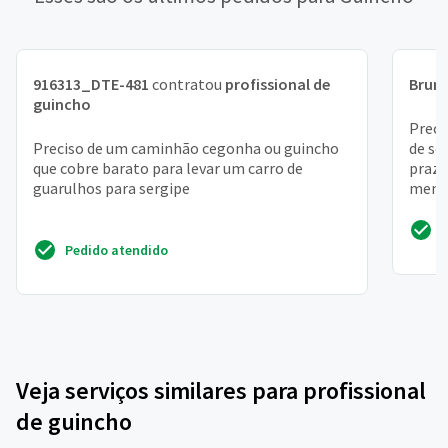
916313_DTE-481
contratou
profissional de
Brun
guincho
Preci
Preciso de um caminhão cegonha ou guincho
de se
que cobre barato para levar um carro de
prazo
guarulhos para sergipe
menos
entreg
Pedido atendido
Veja serviços similares para profissional
de guincho