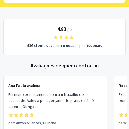
4.83
/
5
916
clientes avaliaram nossos profissionais
Avaliações de quem contratou
Ana Paula
avaliou:
Rober
Fui muito bem atendida com um trabalho de
Excel
qualidade. Valeu a pena, orçamento grátis e não é
bom p
careiro. Obrigada!
para
Antônio Santos
/
Guincho
para
V