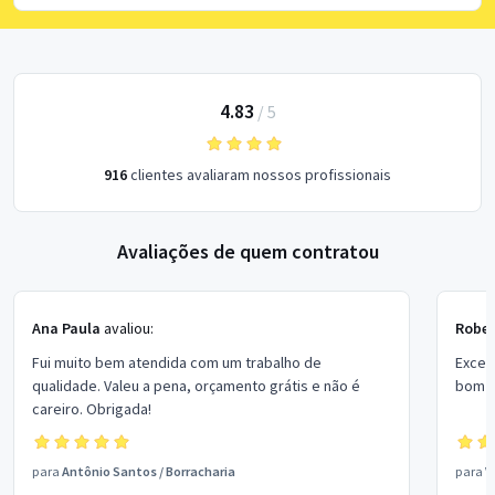
4.83
/
5
916
clientes avaliaram nossos profissionais
Avaliações de quem contratou
Ana Paula
avaliou:
Rober
Fui muito bem atendida com um trabalho de
Excel
qualidade. Valeu a pena, orçamento grátis e não é
bom p
careiro. Obrigada!
para
Antônio Santos
/
Borracharia
para
V