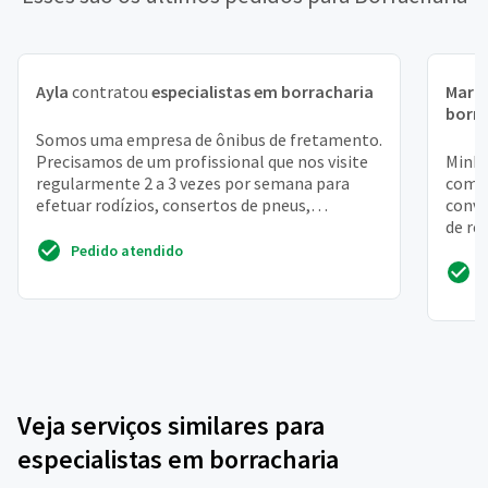
Ayla
contratou
especialistas em borracharia
Mari
borr
Somos uma empresa de ônibus de fretamento.
Precisamos de um profissional que nos visite
Minha
regularmente 2 a 3 vezes por semana para
com c
efetuar rodízios, consertos de pneus,
conve
ressulcagem, calibra...
de re
pois 
Pedido atendido
Veja serviços similares para
especialistas em borracharia