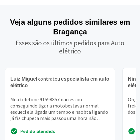
Veja alguns pedidos similares em
Bragança
Esses são os últimos pedidos para Auto
elétrico
contratou
Luiz Miguel
especialista em auto
Nina
elétrico
elétr
Meu telefone 91598857 não estou
Orçam
conseguindo ligar a motobestava normal
freio
esqueci ela ligada um tempo e naobta ligando
dos b
já fiz chupeta mais passou uma hora não
ligava outra vez. . . Nao sei o...
Pedido atendido