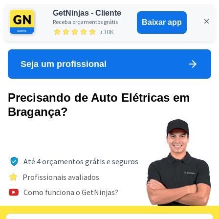
GetNinjas - Cliente
Receba orçamentos grátis
Baixar app
Entrar
+30K
Seja um profissional
Precisando de Auto Elétricas em
Bragança?
Até 4 orçamentos grátis e seguros
Profissionais avaliados
Como funciona o GetNinjas?