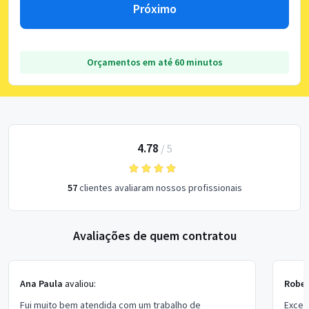
Próximo
Orçamentos em até 60 minutos
4.78
/
5
57
clientes avaliaram nossos profissionais
Avaliações de quem contratou
Ana Paula
avaliou:
Rober
Fui muito bem atendida com um trabalho de
Excel