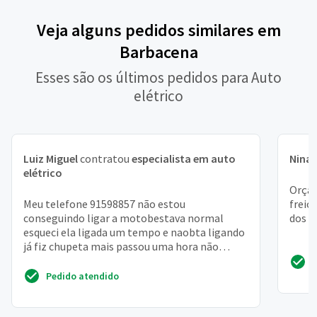
Veja alguns pedidos similares em
Barbacena
Esses são os últimos pedidos para Auto
elétrico
Luiz Miguel
contratou
especialista em auto
Nina
elétrico
Orçam
Meu telefone 91598857 não estou
freio
conseguindo ligar a motobestava normal
dos b
esqueci ela ligada um tempo e naobta ligando
já fiz chupeta mais passou uma hora não
ligava outra vez. . . Nao sei o...
Pedido atendido