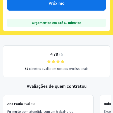
Próximo
Orçamentos em até 60 minutos
4.78
/
5
57
clientes avaliaram nossos profissionais
Avaliações de quem contratou
Ana Paula
avaliou:
Rober
Fui muito bem atendida com um trabalho de
Excel