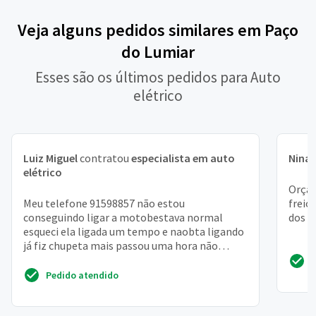
Veja alguns pedidos similares em Paço
do Lumiar
Esses são os últimos pedidos para Auto
elétrico
Luiz Miguel
contratou
especialista em auto
Nina
elétrico
Orçam
Meu telefone 91598857 não estou
freio
conseguindo ligar a motobestava normal
dos b
esqueci ela ligada um tempo e naobta ligando
já fiz chupeta mais passou uma hora não
ligava outra vez. . . Nao sei o...
Pedido atendido