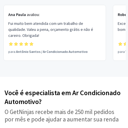
Ana Paula
avaliou:
Rober
Fui muito bem atendida com um trabalho de
Excel
qualidade. Valeu a pena, orçamento grátis e não é
bom p
careiro. Obrigada!
para
Antônio Santos
/
Ar Condicionado Automotivo
para
V
Você é especialista em Ar Condicionado
Automotivo?
O GetNinjas recebe mais de 250 mil pedidos
por mês e pode ajudar a aumentar sua renda