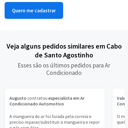
Quero me cadastrar
Veja alguns pedidos similares em Cabo
de Santo Agostinho
Esses são os últimos pedidos para Ar
Condicionado
Augusto
contratou
especialista em Ar
Valen
Condicionado Automotivo
Cond
A mangueira do ar foi furada pela correia e
O mot
preciso reparar/substituir a mangueira e repor
queb
o gás com óleo