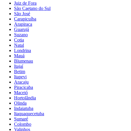
Juiz de Fora
São Caetano do Sul
São José
Carapicuíba
Arapiraca
Guarujá
Suzano
Cotia
Natal
Londrina
Mauá
Blumenau
Itajaí
Betim
Itapevi
Aracaju
Piracicaba
Maceió
Hortolândia
Olinda
Indaiatuba
Itaquaquecetuba
Sumaré
Colombo
Valinhos