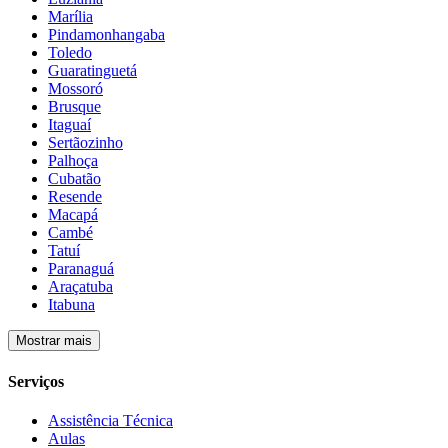
Marília
Pindamonhangaba
Toledo
Guaratinguetá
Mossoró
Brusque
Itaguaí
Sertãozinho
Palhoça
Cubatão
Resende
Macapá
Cambé
Tatuí
Paranaguá
Araçatuba
Itabuna
Mostrar mais
Serviços
Assistência Técnica
Aulas