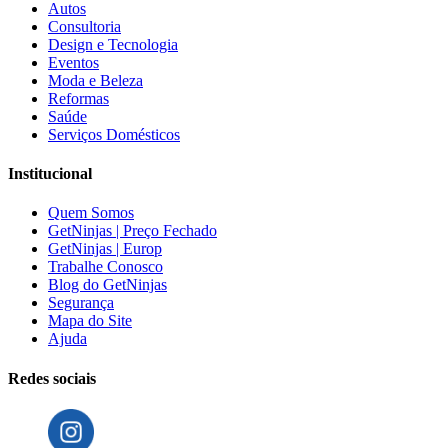
Autos
Consultoria
Design e Tecnologia
Eventos
Moda e Beleza
Reformas
Saúde
Serviços Domésticos
Institucional
Quem Somos
GetNinjas | Preço Fechado
GetNinjas | Europ
Trabalhe Conosco
Blog do GetNinjas
Segurança
Mapa do Site
Ajuda
Redes sociais