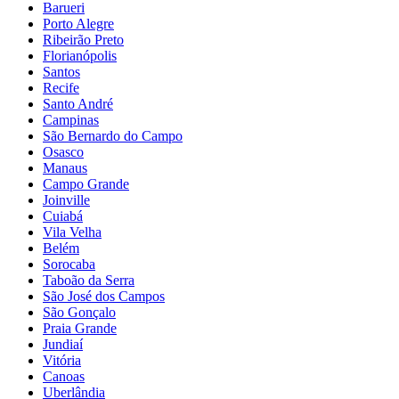
Barueri
Porto Alegre
Ribeirão Preto
Florianópolis
Santos
Recife
Santo André
Campinas
São Bernardo do Campo
Osasco
Manaus
Campo Grande
Joinville
Cuiabá
Vila Velha
Belém
Sorocaba
Taboão da Serra
São José dos Campos
São Gonçalo
Praia Grande
Jundiaí
Vitória
Canoas
Uberlândia