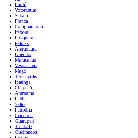
Ibirité
Votorantim
Sabará
Franca
Caraguatatuba
Itaboraí
Piraquara
Pelotas
Araraquara
Uberaba
Maracanaú
Vespasiano
Magé
Teresópolis
Ipatinga
Chapecó
Araruama
Itatiba
Salto
Petrolina
Criciúma
Guarapari
Trindade
Queimados
Luziânia