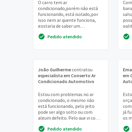
O carro tem ar
Com
condicionado,porém não está
baru
funcionando, está isolado,por
salv
isso nem ar quente funciona,
possí
gostaria de saber um
pali
orçamento pra que seja
Pedido atendido
instalado o gás e tmb seja feita
uma vist...
João Guilherme
contratou
Ema
especialista em Conserto Ar
em 
Condicionado Automotivo
Aut
Estou com problemas no ar
Esto
condicionado, o mesmo não
orça
está funcionando, pelo jeito
com 
pode ser algo solto ou com
já f
algum defeito. Pelo que vi com
os 
um mecanico ele informou que é
acha
Pedido atendido
o caninho solto
e im