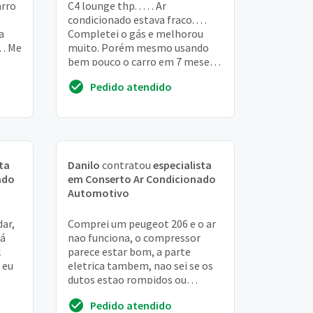
arro
C4 lounge thp. . . . . Ar
condicionado estava fraco. . . .
a
Completei o gás e melhorou
. . Me
muito. Porém mesmo usando
bem pouco o carro em 7 meses o
ar parou. Colocamos na pressão
Pedido atendido
em. Uma. Loja...
ta
Danilo
contratou
especialista
ado
em Conserto Ar Condicionado
Automotivo
dar,
Comprei um peugeot 206 e o ar
há
nao funciona, o compressor
l
parece estar bom, a parte
 eu
eletrica tambem, nao sei se os
dutos estao rompidos ou
quebrados com defeito
Pedido atendido