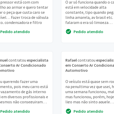
pressor está com com
O ar só funciona quando o c
lho ao armar e quero tentar
está em velocidade alta
ar o peça que custa caro se
constante, tipo quando peg
vel. . . Fazer troca de válvula
linha amarela, av brasil etc. 
to, condensadora e filtro
falaram q era só limpeza
compressor
Pedido atendido
Pedido atendido
nuel
contratou
especialista
Rafael
contratou
especialis
Conserto Ar Condicionado
em Conserto Ar Condicion
omotivo
Automotivo
u querendo fazer uma
O veículo está quase sem ro
mento, pois meu carro está
na penultima vez que usei, 
vazamento de gás interno
uma semana funcionou, ma
ui em diversos profissionais e
mas funcionou, porém, hoje
mesmos não conseguiram
ligo mas não sinto aquele
r onde estava o vazamento,
tranquinho de quando ele
Pedido atendido
Pedido atendido
portan...
começa a funcionar