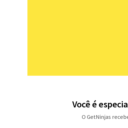
Você é especi
O GetNinjas receb