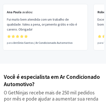
Ana Paula
avaliou:
Rober
Fui muito bem atendida com um trabalho de
Excel
qualidade. Valeu a pena, orçamento grátis e não é
bom p
careiro. Obrigada!
para
Antônio Santos
/
Ar Condicionado Automotivo
para
V
Você é especialista em Ar Condicionado
Automotivo?
O GetNinjas recebe mais de 250 mil pedidos
por mês e pode ajudar a aumentar sua renda