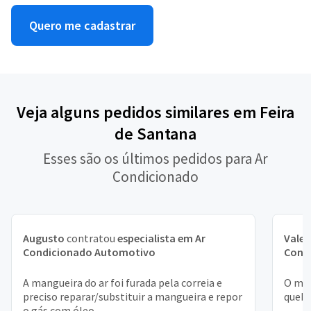
Quero me cadastrar
Veja alguns pedidos similares em Feira
de Santana
Esses são os últimos pedidos para Ar
Condicionado
Augusto
contratou
especialista em Ar
Valen
Condicionado Automotivo
Cond
A mangueira do ar foi furada pela correia e
O mot
preciso reparar/substituir a mangueira e repor
queb
o gás com óleo