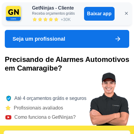
GetNinjas - Cliente
Baixar app
Receba orçamentos grátis
Entrar
+30K
Seja um profissional
Precisando de Alarmes Automotivos
em Camaragibe?
Até 4 orçamentos grátis e seguros
Profissionais avaliados
Como funciona o GetNinjas?