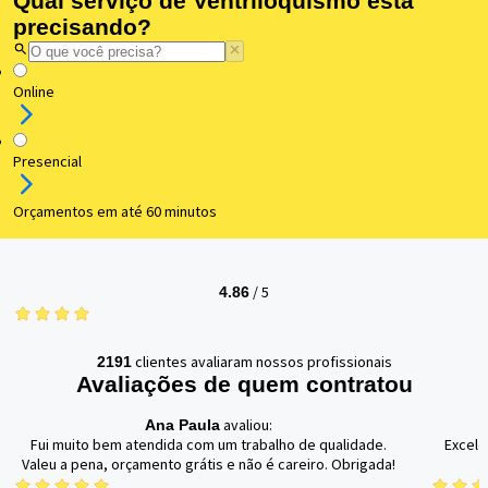
Qual serviço de Ventriloquismo está
precisando?
Online
Presencial
Orçamentos em até 60 minutos
/
5
4.86
clientes avaliaram nossos profissionais
2191
Avaliações de quem contratou
avaliou:
Ana Paula
Fui muito bem atendida com um trabalho de qualidade.
Excele
Valeu a pena, orçamento grátis e não é careiro. Obrigada!