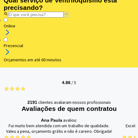
Qual serviço de Ventriloquismo está
precisando?
Online
Presencial
Orçamentos em até 60 minutos
/
5
4.86
clientes avaliaram nossos profissionais
2191
Avaliações de quem contratou
avaliou:
Ana Paula
Fui muito bem atendida com um trabalho de qualidade.
Excele
Valeu a pena, orçamento grátis e não é careiro. Obrigada!