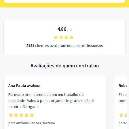
4.86
/
5
2191
clientes avaliaram nossos profissionais
Avaliações de quem contratou
Ana Paula
avaliou:
Rober
Fui muito bem atendida com um trabalho de
Excel
qualidade. Valeu a pena, orçamento grátis e não é
bom p
careiro. Obrigada!
para
Antônio Santos
/
Roteiro
para
V