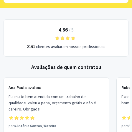
4.86
/
5
2191
clientes avaliaram nossos profissionais
Avaliações de quem contratou
Ana Paula
avaliou:
Rober
Fui muito bem atendida com um trabalho de
Excel
qualidade. Valeu a pena, orçamento grátis e não é
bom p
careiro. Obrigada!
para
Antônio Santos
/
Roteiro
para
V