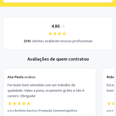
4.86
/
5
2191
clientes avaliaram nossos profissionais
Avaliações de quem contratou
Ana Paula
avaliou:
Rober
Fui muito bem atendida com um trabalho de
Excel
qualidade. Valeu a pena, orçamento grátis e não é
bom p
careiro. Obrigada!
para
Antônio Santos
/
Produção Cinematográfica
para
V