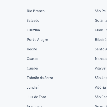
Rio Branco
São Pa
Salvador
Goiâni
Curitiba
Guarul
Porto Alegre
Ribeirã
Recife
Santo 
Osasco
Manau
Cuiabá
Vila Ve
Taboão da Serra
São Jo
Jundiaí
Vitória
Juiz de Fora
São Cae
Arapiraca
Guaruj