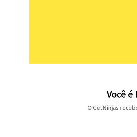
Você é
O GetNinjas receb