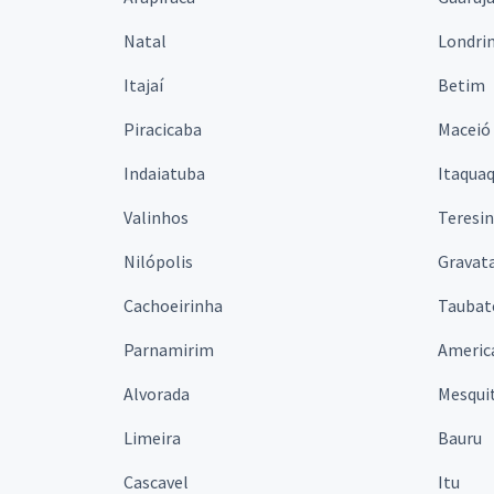
Natal
Londri
Itajaí
Betim
Piracicaba
Maceió
Indaiatuba
Itaqua
Valinhos
Teresi
Nilópolis
Gravata
Cachoeirinha
Taubat
Parnamirim
Americ
Alvorada
Mesqui
Limeira
Bauru
Cascavel
Itu