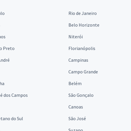
ulo
Rio de Janeiro
a
Belo Horizonte
hos
Niterói
o Preto
Florianópolis
André
Campinas
s
Campo Grande
lha
Belém
sé dos Campos
São Gonçalo
Canoas
tano do Sul
São José
á
Suzano