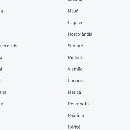
na
Mauá
Itapevi
Hortolândia
quecetuba
Sumaré
na
Pinhais
í
Viamão
é
Cariacica
ana
Maricá
ta
Petrópolis
Paulínia
Ibirité