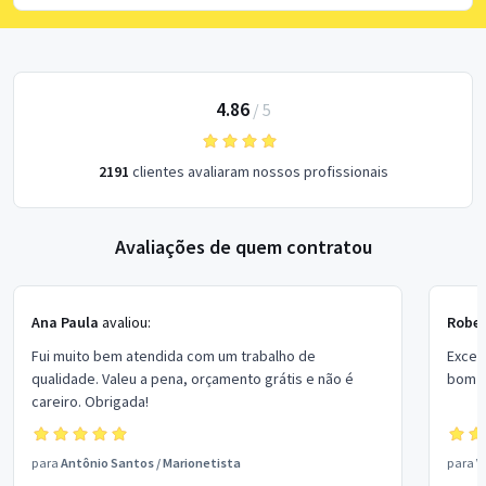
4.86
/
5
2191
clientes avaliaram nossos profissionais
Avaliações de quem contratou
Ana Paula
avaliou:
Rober
Fui muito bem atendida com um trabalho de
Excel
qualidade. Valeu a pena, orçamento grátis e não é
bom p
careiro. Obrigada!
para
Antônio Santos
/
Marionetista
para
V