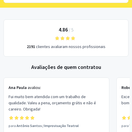
4.86
/
5
2191
clientes avaliaram nossos profissionais
Avaliações de quem contratou
Ana Paula
avaliou:
Rober
Fui muito bem atendida com um trabalho de
Excel
qualidade. Valeu a pena, orçamento grátis e não é
bom p
careiro. Obrigada!
para
Antônio Santos
/
Improvisação Teatral
para
V