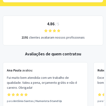
4.86
/
5
2191
clientes avaliaram nossos profissionais
Avaliações de quem contratou
Ana Paula
avaliou:
Rober
Fui muito bem atendida com um trabalho de
Excel
qualidade. Valeu a pena, orçamento grátis e não é
bom p
careiro. Obrigada!
para
Antônio Santos
/
Humorista Stand Up
para
V