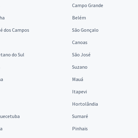
s
Campo Grande
lha
Belém
sé dos Campos
São Gonçalo
Canoas
tano do Sul
São José
á
Suzano
na
Mauá
Itapevi
Hortolândia
quecetuba
Sumaré
na
Pinhais