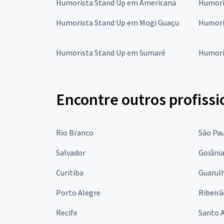
Humorista Stand Up em Americana
Humori
Humorista Stand Up em Mogi Guaçu
Humori
Humorista Stand Up em Sumaré
Humori
Encontre outros profissi
Rio Branco
São Pa
Salvador
Goiâni
Curitiba
Guarul
Porto Alegre
Ribeirã
Recife
Santo 