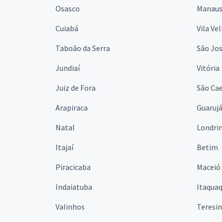
Osasco
Manau
Cuiabá
Vila Ve
Taboão da Serra
São Jo
Jundiaí
Vitória
Juiz de Fora
São Cae
Arapiraca
Guaruj
Natal
Londri
Itajaí
Betim
Piracicaba
Maceió
Indaiatuba
Itaqua
Valinhos
Teresi