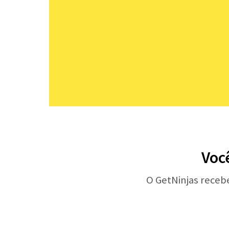
Voc
O GetNinjas receb