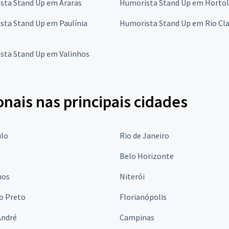
sta Stand Up em Araras
Humorista Stand Up em Hortol
sta Stand Up em Paulínia
Humorista Stand Up em Rio Cl
sta Stand Up em Valinhos
onais nas principais cidades
ulo
Rio de Janeiro
a
Belo Horizonte
hos
Niterói
o Preto
Florianópolis
André
Campinas