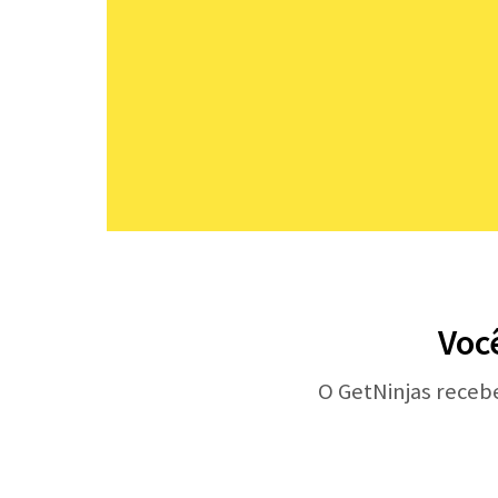
Voc
O GetNinjas receb