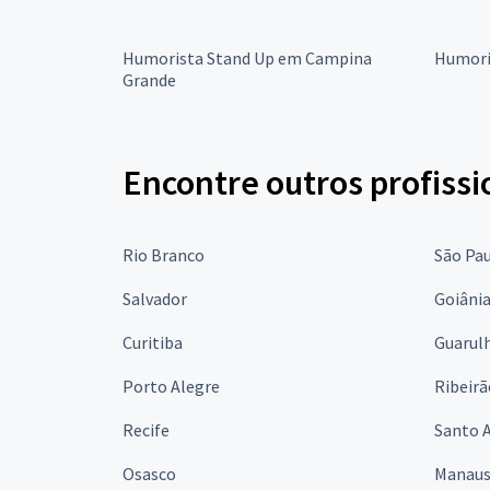
Humorista Stand Up em Campina
Humori
Grande
Encontre outros profissi
Rio Branco
São Pa
Salvador
Goiâni
Curitiba
Guarul
Porto Alegre
Ribeirã
Recife
Santo 
Osasco
Manau