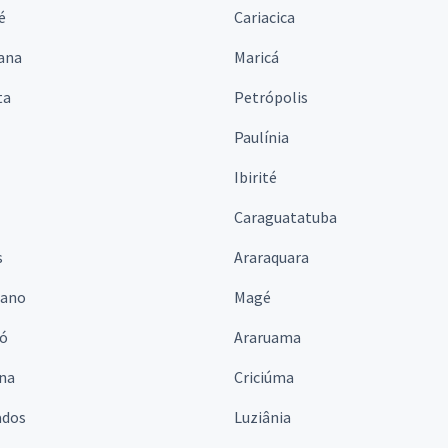
é
Cariacica
ana
Maricá
ta
Petrópolis
Paulínia
Ibirité
Caraguatatuba
s
Araraquara
iano
Magé
ó
Araruama
ina
Criciúma
ados
Luziânia