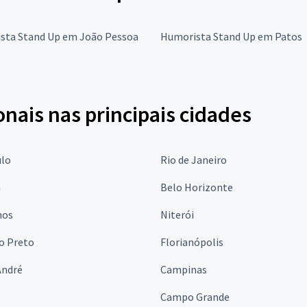
sta Stand Up em João Pessoa
Humorista Stand Up em Patos
onais nas principais cidades
ulo
Rio de Janeiro
a
Belo Horizonte
hos
Niterói
o Preto
Florianópolis
André
Campinas
s
Campo Grande