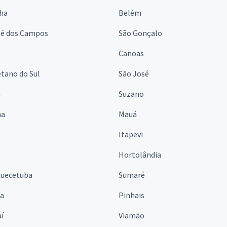
lha
Belém
sé dos Campos
São Gonçalo
Canoas
tano do Sul
São José
á
Suzano
na
Mauá
Itapevi
Hortolândia
quecetuba
Sumaré
na
Pinhais
í
Viamão