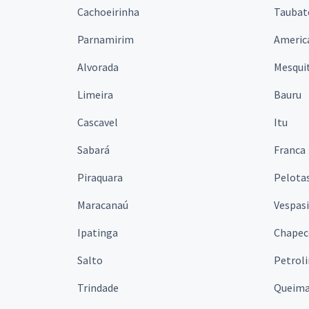
Cachoeirinha
Taubat
Parnamirim
Americ
Alvorada
Mesqui
Limeira
Bauru
Cascavel
Itu
Sabará
Franca
Piraquara
Pelota
Maracanaú
Vespas
Ipatinga
Chapec
Salto
Petrol
Trindade
Queim