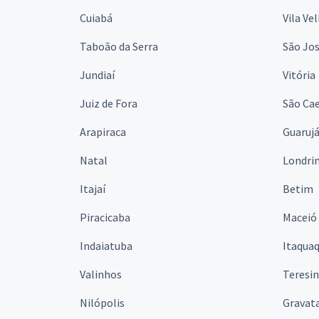
Cuiabá
Vila Ve
Taboão da Serra
São Jo
Jundiaí
Vitória
Juiz de Fora
São Cae
Arapiraca
Guaruj
Natal
Londri
Itajaí
Betim
Piracicaba
Maceió
Indaiatuba
Itaqua
Valinhos
Teresi
Nilópolis
Gravata