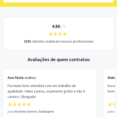
4.86
/
5
2191
clientes avaliaram nossos profissionais
Avaliações de quem contratou
Ana Paula
avaliou:
Rober
Fui muito bem atendida com um trabalho de
Excel
qualidade. Valeu a pena, orçamento grátis e não é
bom p
careiro. Obrigada!
para
Antônio Santos
/
Dublagem
para
V