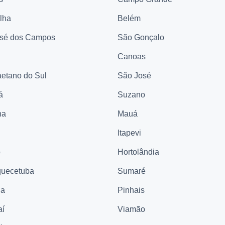
elha
Belém
sé dos Campos
São Gonçalo
Canoas
etano do Sul
São José
á
Suzano
na
Mauá
Itapevi
ó
Hortolândia
quecetuba
Sumaré
na
Pinhais
aí
Viamão