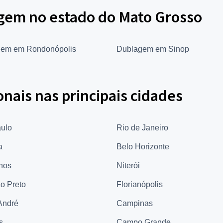
gem no estado do Mato Grosso
em em Rondonópolis
Dublagem em Sinop
onais nas principais cidades
ulo
Rio de Janeiro
a
Belo Horizonte
hos
Niterói
ão Preto
Florianópolis
André
Campinas
s
Campo Grande