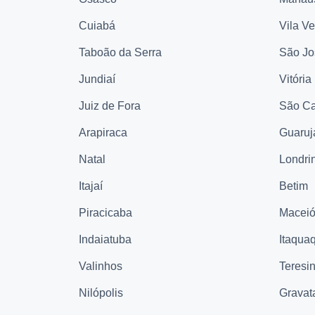
Cuiabá
Vila V
Taboão da Serra
São Jo
Jundiaí
Vitória
Juiz de Fora
São Ca
Arapiraca
Guaruj
Natal
Londri
Itajaí
Betim
Piracicaba
Macei
Indaiatuba
Itaqua
Valinhos
Teresi
Nilópolis
Gravat