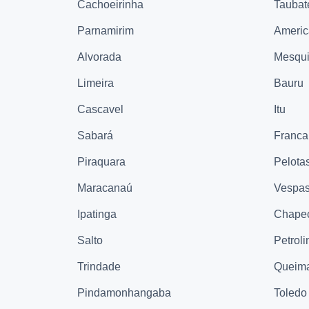
Cachoeirinha
Taubat
Parnamirim
Ameri
Alvorada
Mesqui
Limeira
Bauru
Cascavel
Itu
Sabará
Franca
Piraquara
Pelota
Maracanaú
Vespas
Ipatinga
Chape
Salto
Petroli
Trindade
Queim
Pindamonhangaba
Toledo