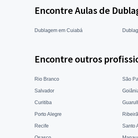
Encontre Aulas de Dubla
Dublagem em Cuiabá
Dublag
Encontre outros profissi
Rio Branco
São Pa
Salvador
Goiâni
Curitiba
Guarul
Porto Alegre
Ribeir
Recife
Santo 
Osasco
Manau