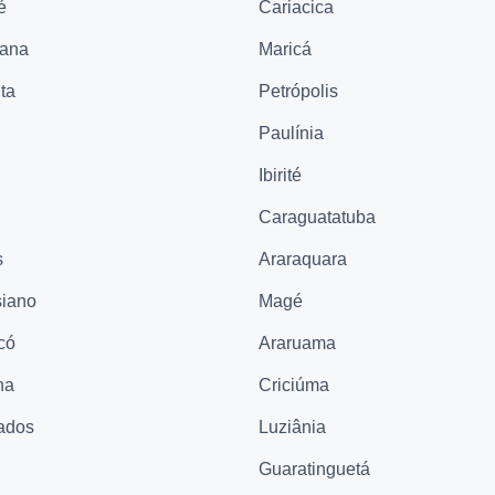
é
Cariacica
cana
Maricá
ta
Petrópolis
Paulínia
Ibirité
Caraguatatuba
s
Araraquara
iano
Magé
có
Araruama
na
Criciúma
ados
Luziânia
Guaratinguetá