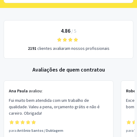
4.86
/
5
2191
clientes avaliaram nossos profissionais
Avaliações de quem contratou
Ana Paula
avaliou:
Rober
Fui muito bem atendida com um trabalho de
Excel
qualidade. Valeu a pena, orçamento grátis e não é
bom p
careiro. Obrigada!
para
Antônio Santos
/
Dublagem
para
V