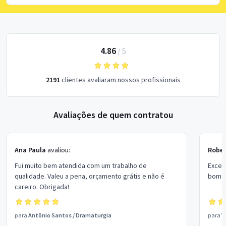
4.86
/
5
2191
clientes avaliaram nossos profissionais
Avaliações de quem contratou
Ana Paula
avaliou:
Rober
Fui muito bem atendida com um trabalho de
Excel
qualidade. Valeu a pena, orçamento grátis e não é
bom p
careiro. Obrigada!
para
Antônio Santos
/
Dramaturgia
para
V