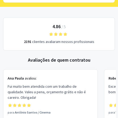
4.86
/
5
2191
clientes avaliaram nossos profissionais
Avaliações de quem contratou
Ana Paula
avaliou:
Rober
Fui muito bem atendida com um trabalho de
Excel
qualidade. Valeu a pena, orçamento grátis e não é
bom p
careiro. Obrigada!
para
Antônio Santos
/
Cinema
para
V