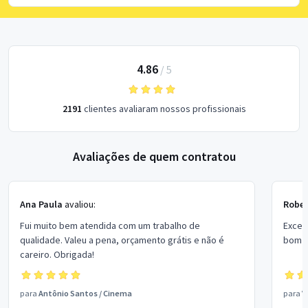
4.86
/
5
2191
clientes avaliaram nossos profissionais
Avaliações de quem contratou
Ana Paula
avaliou:
Rober
Fui muito bem atendida com um trabalho de
Excel
qualidade. Valeu a pena, orçamento grátis e não é
bom p
careiro. Obrigada!
para
Antônio Santos
/
Cinema
para
V