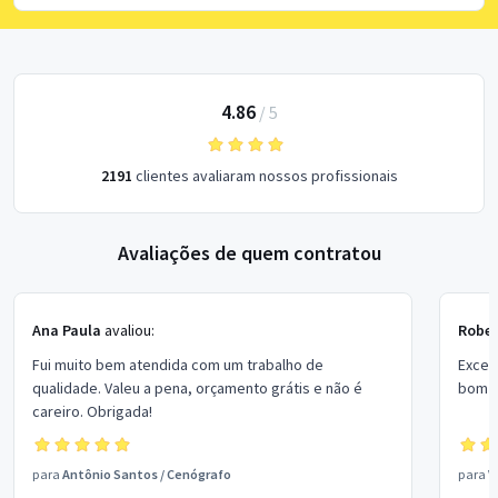
4.86
/
5
2191
clientes avaliaram nossos profissionais
Avaliações de quem contratou
Ana Paula
avaliou:
Rober
Fui muito bem atendida com um trabalho de
Excel
qualidade. Valeu a pena, orçamento grátis e não é
bom p
careiro. Obrigada!
para
Antônio Santos
/
Cenógrafo
para
V