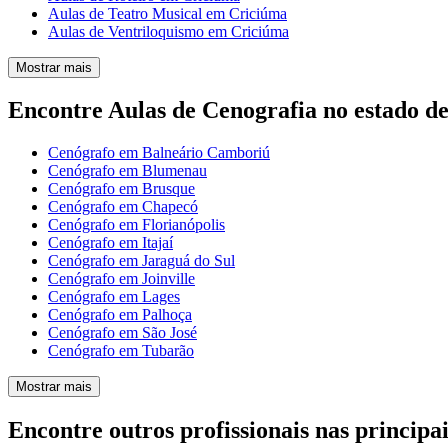
Aulas de Teatro Musical em Criciúma
Aulas de Ventriloquismo em Criciúma
Mostrar mais
Encontre Aulas de Cenografia no estado d
Cenógrafo em Balneário Camboriú
Cenógrafo em Blumenau
Cenógrafo em Brusque
Cenógrafo em Chapecó
Cenógrafo em Florianópolis
Cenógrafo em Itajaí
Cenógrafo em Jaraguá do Sul
Cenógrafo em Joinville
Cenógrafo em Lages
Cenógrafo em Palhoça
Cenógrafo em São José
Cenógrafo em Tubarão
Mostrar mais
Encontre outros profissionais nas principai