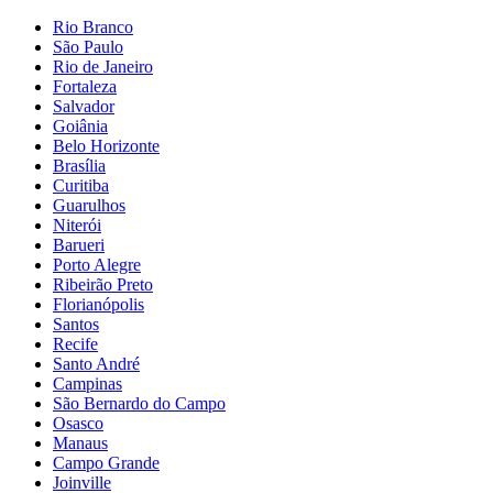
Rio Branco
São Paulo
Rio de Janeiro
Fortaleza
Salvador
Goiânia
Belo Horizonte
Brasília
Curitiba
Guarulhos
Niterói
Barueri
Porto Alegre
Ribeirão Preto
Florianópolis
Santos
Recife
Santo André
Campinas
São Bernardo do Campo
Osasco
Manaus
Campo Grande
Joinville