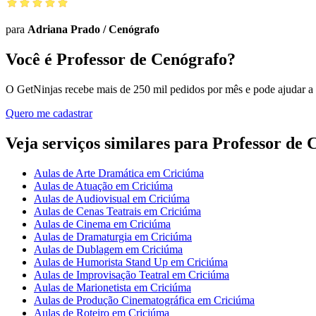
para
Adriana Prado
/
Cenógrafo
Você é Professor de Cenógrafo?
O GetNinjas recebe mais de 250 mil pedidos por mês e pode ajudar a
Quero me cadastrar
Veja serviços similares para Professor de
Aulas de Arte Dramática em Criciúma
Aulas de Atuação em Criciúma
Aulas de Audiovisual em Criciúma
Aulas de Cenas Teatrais em Criciúma
Aulas de Cinema em Criciúma
Aulas de Dramaturgia em Criciúma
Aulas de Dublagem em Criciúma
Aulas de Humorista Stand Up em Criciúma
Aulas de Improvisação Teatral em Criciúma
Aulas de Marionetista em Criciúma
Aulas de Produção Cinematográfica em Criciúma
Aulas de Roteiro em Criciúma