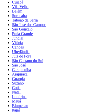
Cuiabá
Vila Velha
Belém
Sorocaba
Taboão da Serra
São José dos Campos
São Gonçalo
Praia Grande
Jundiaí
Vitória
Canoas
Uberlândia
Juiz de Fora
São Caetano do Sul
São José
Carapicuíba
Arapiraca
Guarujá
Suzano
Cotia
Natal
Londrina
Mauá
Blumenau
Itajaí