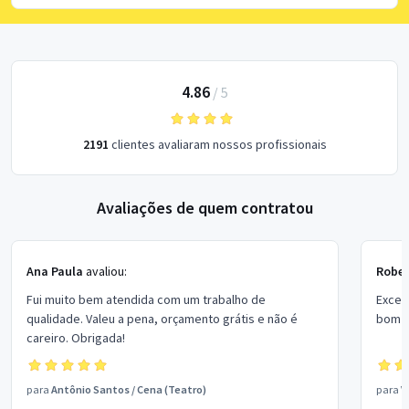
4.86
/
5
2191
clientes avaliaram nossos profissionais
Avaliações de quem contratou
Ana Paula
avaliou:
Rober
Fui muito bem atendida com um trabalho de
Excel
qualidade. Valeu a pena, orçamento grátis e não é
bom p
careiro. Obrigada!
para
Antônio Santos
/
Cena (Teatro)
para
V