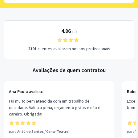
4.86
/
5
2191
clientes avaliaram nossos profissionais
Avaliações de quem contratou
Ana Paula
avaliou:
Rober
Fui muito bem atendida com um trabalho de
Excel
qualidade. Valeu a pena, orçamento grátis e não é
bom p
careiro. Obrigada!
para
Antônio Santos
/
Cena (Teatro)
para
V