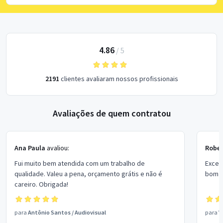
4.86
/
5
2191
clientes avaliaram nossos profissionais
Avaliações de quem contratou
Ana Paula
avaliou:
Rober
Fui muito bem atendida com um trabalho de
Excel
qualidade. Valeu a pena, orçamento grátis e não é
bom p
careiro. Obrigada!
para
Antônio Santos
/
Audiovisual
para
V