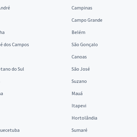
André
Campinas
s
Campo Grande
lha
Belém
sé dos Campos
São Gonçalo
Canoas
tano do Sul
São José
á
Suzano
na
Mauá
Itapevi
Hortolândia
quecetuba
Sumaré