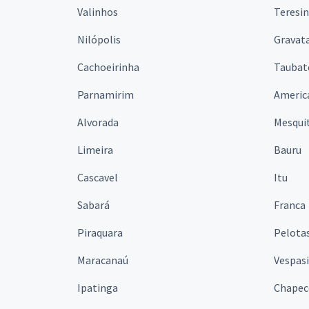
Valinhos
Teresi
Nilópolis
Gravata
Cachoeirinha
Taubat
Parnamirim
Americ
Alvorada
Mesqui
Limeira
Bauru
Cascavel
Itu
Sabará
Franca
Piraquara
Pelota
Maracanaú
Vespas
Ipatinga
Chapec