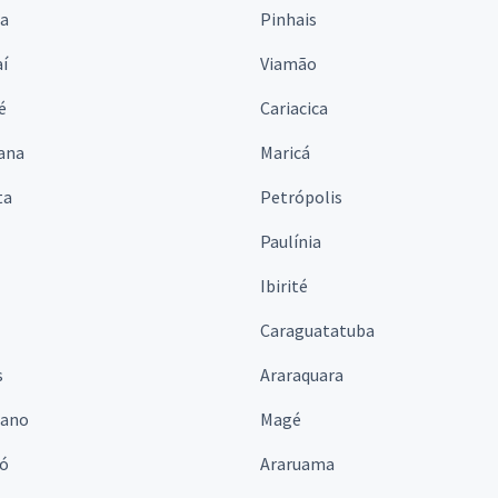
na
Pinhais
í
Viamão
é
Cariacica
ana
Maricá
ta
Petrópolis
Paulínia
Ibirité
Caraguatatuba
s
Araraquara
iano
Magé
ó
Araruama