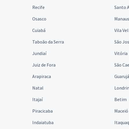
Recife
Santo 
Osasco
Manau
Cuiabá
Vila Ve
Taboão da Serra
São Jo
Jundiaí
Vitória
Juiz de Fora
São Cae
Arapiraca
Guaruj
Natal
Londri
Itajaí
Betim
Piracicaba
Maceió
Indaiatuba
Itaqua