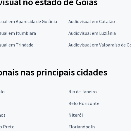
isual no estado de Goiás
sual em Aparecida de Goiânia
Audiovisual em Catalão
sual em Itumbiara
Audiovisual em Luziânia
sual em Trindade
Audiovisual em Valparaíso de G
onais nas principais cidades
ulo
Rio de Janeiro
a
Belo Horizonte
hos
Niterói
o Preto
Florianópolis