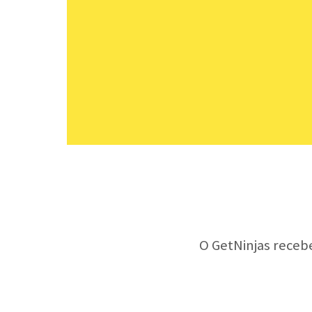
O GetNinjas receb