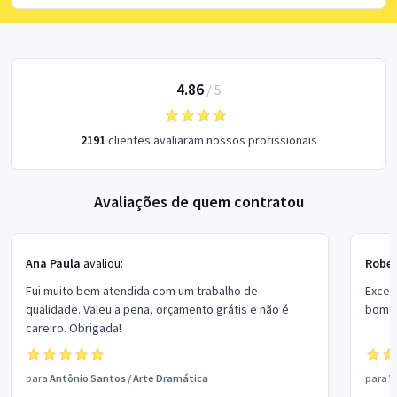
4.86
/
5
2191
clientes avaliaram nossos profissionais
Avaliações de quem contratou
Ana Paula
avaliou:
Rober
Fui muito bem atendida com um trabalho de
Excel
qualidade. Valeu a pena, orçamento grátis e não é
bom p
careiro. Obrigada!
para
Antônio Santos
/
Arte Dramática
para
V