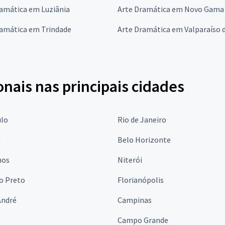
ramática em Luziânia
Arte Dramática em Novo Gama
ramática em Trindade
Arte Dramática em Valparaíso 
onais nas principais cidades
ulo
Rio de Janeiro
a
Belo Horizonte
hos
Niterói
o Preto
Florianópolis
André
Campinas
s
Campo Grande