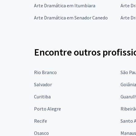
Arte Dramática em Itumbiara
Arte D
Arte Dramática em Senador Canedo
Arte D
Encontre outros profissi
Rio Branco
São Pa
Salvador
Goiâni
Curitiba
Guarul
Porto Alegre
Ribeirã
Recife
Santo 
Osasco
Manau