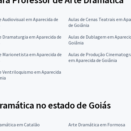
para Professor de Arte Dramática
e Audiovisual em Aparecida de
Aulas de Cenas Teatrais em Apa
a
de Goiânia
e Dramaturgia em Aparecida de
Aulas de Dublagem em Apareci
a
Goiânia
e Marionetista em Aparecida de
Aulas de Produção Cinematogr
a
em Aparecida de Goiânia
e Ventriloquismo em Aparecida
nia
Dramática no estado de Goiás
ramática em Catalão
Arte Dramática em Formosa