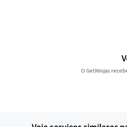
V
O GetNinjas receb