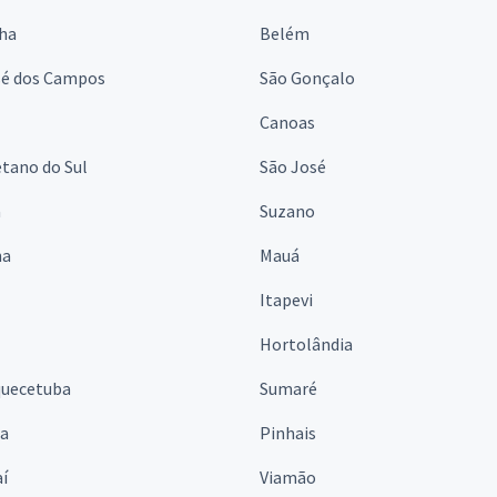
lha
Belém
sé dos Campos
São Gonçalo
Canoas
tano do Sul
São José
á
Suzano
na
Mauá
Itapevi
Hortolândia
quecetuba
Sumaré
na
Pinhais
í
Viamão