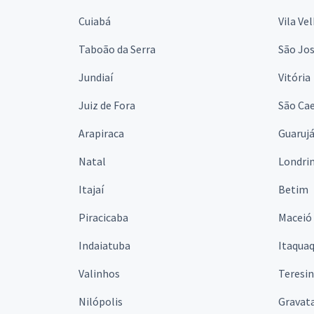
Cuiabá
Vila Ve
Taboão da Serra
São Jo
Jundiaí
Vitória
Juiz de Fora
São Cae
Arapiraca
Guaruj
Natal
Londri
Itajaí
Betim
Piracicaba
Maceió
Indaiatuba
Itaqua
Valinhos
Teresi
Nilópolis
Gravata