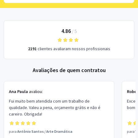
4.86
/
5
2191
clientes avaliaram nossos profissionais
Avaliações de quem contratou
Ana Paula
avaliou:
Rober
Fui muito bem atendida com um trabalho de
Excel
qualidade. Valeu a pena, orçamento grátis e não é
bom p
careiro. Obrigada!
para
Antônio Santos
/
Arte Dramática
para
V