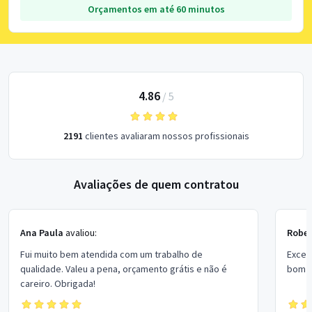
Orçamentos em até 60 minutos
4.86
/
5
2191
clientes avaliaram nossos profissionais
Avaliações de quem contratou
Ana Paula
avaliou:
Rober
Fui muito bem atendida com um trabalho de
Excel
qualidade. Valeu a pena, orçamento grátis e não é
bom p
careiro. Obrigada!