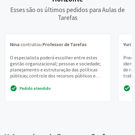
Esses são os últimos pedidos para Aulas de
Tarefas
Nina
contratou
Professor de Tarefas
Yuri
c
O especialista poderá escolher entre estes
Preci
gestão organizacional; pessoas e sociedade;
ident
planejamento e estruturação das políticas
de ri
públicas; controle dos recursos públicos e
traba
transparência d...
risco
Pedido atendido