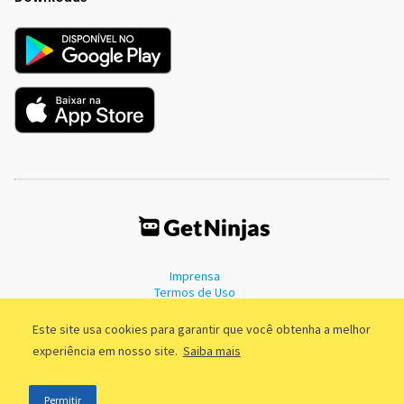
Imprensa
Termos de Uso
Política de Privacidade
Este site usa cookies para garantir que você obtenha a melhor
experiência em nosso site.
Saiba mais
©2011 - 2026, GetNinjas LTDA. CNPJ 55.744.877/0001-89 - Rua Dr.
Permitir
Fernandes Coelho, 85 - 3º andar - São Paulo/SP - Brasil