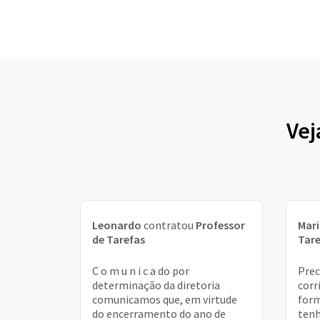
Vej
Leonardo
contratou
Professor
Mar
de Tarefas
Tare
C o m u n i c a do por
Prec
determinação da diretoria
corr
comunicamos que, em virtude
form
do encerramento do ano de
tenh