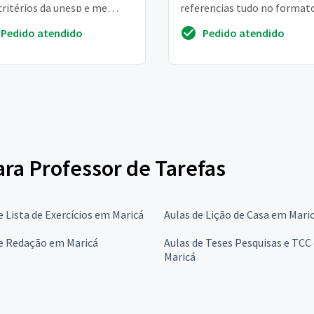
critérios da unesp e me
referencias tudo no format
e a alavancar minha nota
abnt de acordo com o cefet
Pedido atendido
Pedido atendido
Meu texto possui...
ara Professor de Tarefas
e Lista de Exercícios em Maricá
Aulas de Lição de Casa em Mari
de Redação em Maricá
Aulas de Teses Pesquisas e TCC
Maricá