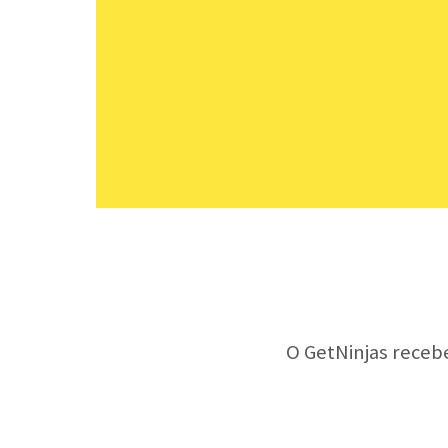
O GetNinjas receb