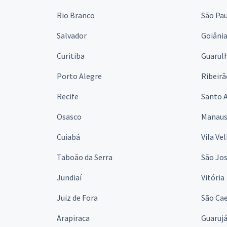
Rio Branco
São Pa
Salvador
Goiâni
Curitiba
Guarul
Porto Alegre
Ribeirã
Recife
Santo 
Osasco
Manau
Cuiabá
Vila Ve
Taboão da Serra
São Jo
Jundiaí
Vitória
Juiz de Fora
São Cae
Arapiraca
Guaruj