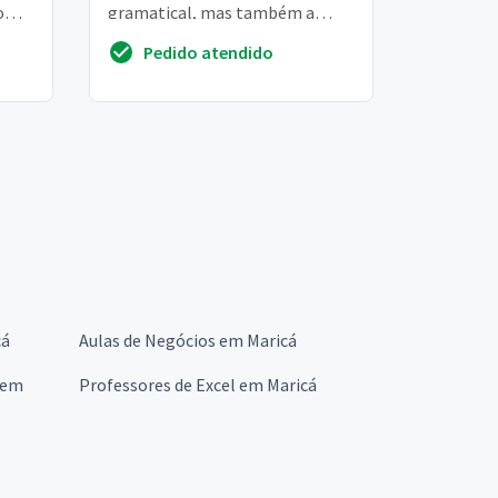
o
gramatical, mas também a
 MG.
análise estilística e a
Pedido atendido
preparação de text...
cá
Aulas de Negócios em Maricá
 em
Professores de Excel em Maricá