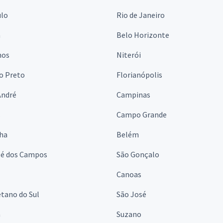
ulo
Rio de Janeiro
a
Belo Horizonte
hos
Niterói
o Preto
Florianópolis
André
Campinas
s
Campo Grande
lha
Belém
sé dos Campos
São Gonçalo
Canoas
tano do Sul
São José
á
Suzano