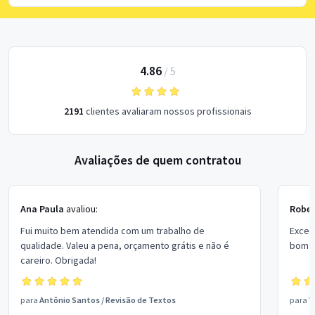
4.86
/
5
2191
clientes avaliaram nossos profissionais
Avaliações de quem contratou
Ana Paula
avaliou:
Rober
Fui muito bem atendida com um trabalho de
Excel
qualidade. Valeu a pena, orçamento grátis e não é
bom p
careiro. Obrigada!
para
Antônio Santos
/
Revisão de Textos
para
V