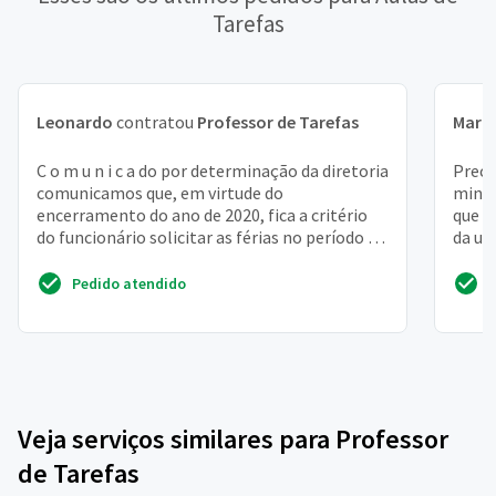
Tarefas
Leonardo
contratou
Professor de Tarefas
Mari
C o m u n i c a do por determinação da diretoria
Preci
comunicamos que, em virtude do
minha
encerramento do ano de 2020, fica a critério
que t
do funcionário solicitar as férias no período de
da un
24/12/2020 a ...
Pedido atendido
Veja serviços similares para Professor
de Tarefas