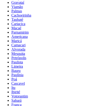
Gravataí
Viamão
Palmas
Cachoeirinha
Taubaté
Cariacica
Macaé
Parnamirim
Americana
Maricá
Camaçari
Alvorada
Mesquita
Petrópolis
Paulista
Limeira
Bauru
Paulínia
Poá
Cascavel
Itu
Ibirité
Votorantim
Sabará
Franca