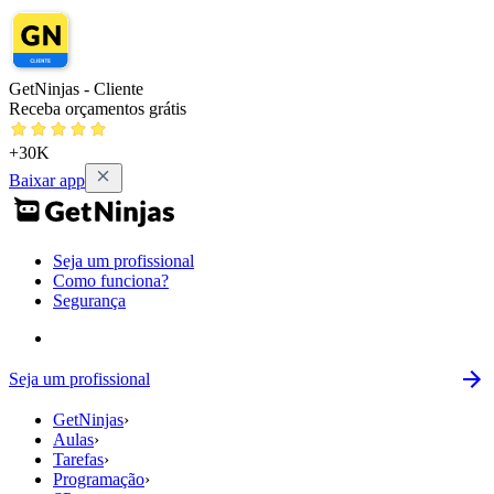
GetNinjas - Cliente
Receba orçamentos grátis
+30K
Baixar app
Seja um profissional
Como funciona?
Segurança
Seja um profissional
GetNinjas
›
Aulas
›
Tarefas
›
Programação
›