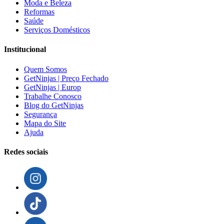
Moda e Beleza
Reformas
Saúde
Serviços Domésticos
Institucional
Quem Somos
GetNinjas | Preço Fechado
GetNinjas | Europ
Trabalhe Conosco
Blog do GetNinjas
Segurança
Mapa do Site
Ajuda
Redes sociais