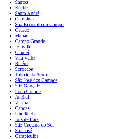
Santos
Recife
Santo André
Campinas
São Bernardo do Campo
Osasco
Manaus
Campo Grande
Joinville
Cuiabá
Vila Velha
Belém
Sorocaba
Taboão da Serra
São José dos Campos
São Gonçalo
Praia Grande
Jundiaí
Vitória
Canoas
Uberlândia
Juiz de Fora
São Caetano do Sul
São José
Carapicuíba